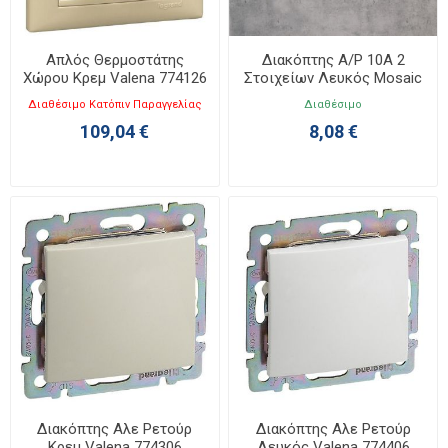
Απλός Θερμοστάτης
Διακόπτης Α/Ρ 10A 2
Χώρου Κρεμ Valena 774126
Στοιχείων Λευκός Mosaic
077011L
Διαθέσιμο Κατόπιν Παραγγελίας
Διαθέσιμο
109,04 €
8,08 €
Διακόπτης Αλε Ρετούρ
Διακόπτης Αλε Ρετούρ
Κρεμ Valena 774306
Λευκός Valena 774406