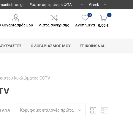
mantisbros.gr
0
0
Ο λογαριασμός μου
Λίστα σύγκρισης
Αγαπημένα
0,00 €
ΑΣΚΕΥΑΣΤΈΣ
Ο ΛΟΓΑΡΙΑΣΜΌΣ ΜΟΥ
ΕΠΙΚΟΙΝΩΝΊΑ
λειστού Κυκλώματος CCTV
TV
Η ΑΝΆ