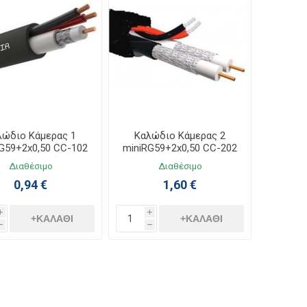
λώδιο Κάμερας 1
Καλώδιο Κάμερας 2
G59+2x0,50 CC-102
miniRG59+2x0,50 CC-202
PET Στροφείο
PET
Διαθέσιμο
Διαθέσιμο
0,94 €
1,60 €
i
i
+ΚΑΛΆΘΙ
+ΚΑΛΆΘΙ
h
h