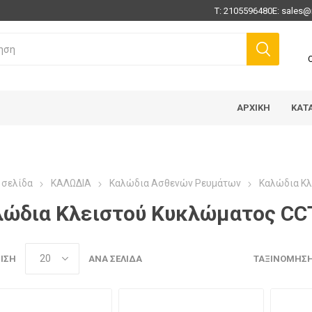
Τ:
2105596480
E:
sales@
ΑΡΧΙΚΉ
ΚΑΤ
 σελίδα
ΚΑΛΩΔΙΑ
Καλώδια Ασθενών Ρευμάτων
Καλώδια Κ
λώδια Κλειστού Κυκλώματος CC
ΙΣΗ
ΑΝΆ ΣΕΛΊΔΑ
ΤΑΞΙΝΌΜΗΣ