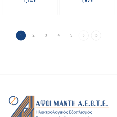
1,14 €
1,87 €
1
2
3
4
5