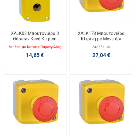
XALK03 Μπουτονιέρα 3
XALK178 Μπουτονιέρα
Θέσεων Κενή Κίτρινη
Κίτρινη με Μανιτάρι
Emergency Stop 1NC
Διαθέσιμο Κατόπιν Παραγγελίας
Διαθέσιμο
14,65 €
27,04 €