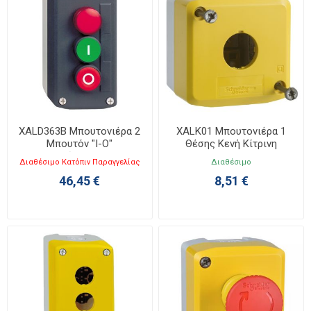
XALD363B Μπουτονιέρα 2
XALK01 Μπουτονιέρα 1
Μπουτόν "I-O"
Θέσης Κενή Κίτρινη
NO+NC+Κόκκινο LED 24V
Διαθέσιμο Κατόπιν Παραγγελίας
Διαθέσιμο
46,45 €
8,51 €