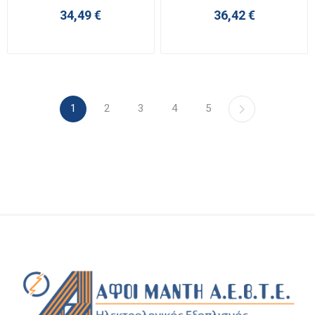
2NC
34,49 €
36,42 €
1
2
3
4
5