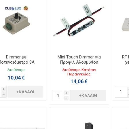
Dimmer με
Mini Touch Dimmer για
RF 
Ποτενσιόμετρο 8A
Προφίλ Αλουμινίου
χ
/24VDC 96W 130263
131056
1
Διαθέσιμο
Διαθέσιμο Κατόπιν
Παραγγελίας
10,04 €
14,06 €
i
+ΚΑΛΆΘΙ
i
h
+ΚΑΛΆΘΙ
h