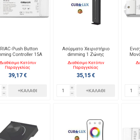
RIAC-Push Button
Ασύρματο Χειριστήριο
Ενισ
ming Controller 15A
dimming 1 Ζώνης
Μονό
12/48Vdc 130611
130932
1x15
Διαθέσιμο Κατόπιν
Διαθέσιμο Κατόπιν
Δι
Παραγγελίας
Παραγγελίας
39,17 €
35,15 €
i
i
+ΚΑΛΆΘΙ
+ΚΑΛΆΘΙ
h
h