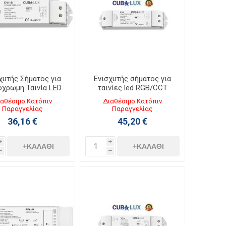
χυτής Σήματος για
Ενισχυτής σήματος για
χρωμη Ταινία LED
ταινίες led RGB/CCT
A 12/24Vdc 130938
3x6A 5/36Vdc 130361
αθέσιμο Κατόπιν
Διαθέσιμο Κατόπιν
Παραγγελίας
Παραγγελίας
36,16 €
45,20 €
i
i
+ΚΑΛΆΘΙ
+ΚΑΛΆΘΙ
h
h