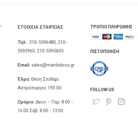
Υ
ΣΤΟΙΧΕΊΑ ΕΤΑΙΡΕΊΑΣ
ΤΡΌΠΟΙ ΠΛΗΡΩΜΉΣ
Τηλ:
210-5596480,
210-
5593960,
210-5595605
ΠΙΣΤΟΠΟΊΗΣΗ
Email:
sales@mantisbros.gr
Έδρα:
Θέση Σπιθάρι
Ασπρόπυργος 193 00
FOLLOW US
Ωράριο:
Δευτ. - Παρ. 8:00 -
16:00 Σάβ. 8:00 - 13:00