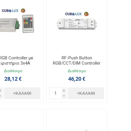
RGB Controller με
RF-Push Button
ειριστήριο 3x4A
RGB/CCT/DIM Controller
2/24Vdc 130363
3x6A 12-26Vdc 130638
Διαθέσιμο
Διαθέσιμο
28,12 €
46,20 €
i
i
+ΚΑΛΆΘΙ
+ΚΑΛΆΘΙ
h
h