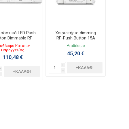
οδοτικό LED Push
Χειριστήριο dimming
ton Dimmable RF
RF-Push Button 15A
131016
12/48Vdc 130930
αθέσιμο Κατόπιν
Διαθέσιμο
Παραγγελίας
45,20 €
110,48 €
i
+ΚΑΛΆΘΙ
i
+ΚΑΛΆΘΙ
h
h