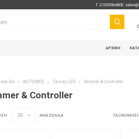
Τ:
2105596480
E:
sales@
ΑΡΧΙΚΉ
ΚΑΤ
 σελίδα
ΦΩΤΙΣΜΟΣ
Ταινίες LED
Dimmer & Controller
mer & Controller
ΙΣΗ
ΑΝΆ ΣΕΛΊΔΑ
ΤΑΞΙΝΌΜΗΣ