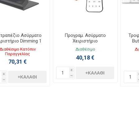
ιτραπέζιο Ασύρματο
Προγραμ. Ασύρματο
Τροφ
ιριστήριο Dimming 1
Χειριστήριο
But
Ζώνης 131058
Dim/RGB/RGBW/CCT 4
Διαθέσιμο Κατόπιν
Διαθέσιμο
Δι
ζώνες 130842
Παραγγελίας
40,18 €
70,31 €
i
+ΚΑΛΆΘΙ
i
+ΚΑΛΆΘΙ
h
h