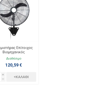
εμιστήρας Επίτοιχος
Βιομηχανικός
ταλλικός 180W Φ65
Διαθέσιμο
αύρος 02-00140-2
120,59 €
i
+ΚΑΛΆΘΙ
h