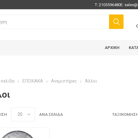
Τ:
2105596480
E:
sales@
ΑΡΧΙΚΉ
ΚΑΤ
 σελίδα
ΕΠΟΧΙΑΚΑ
Ανεμιστήρες
Άλλοι
λοι
ΙΣΗ
ΑΝΆ ΣΕΛΊΔΑ
ΤΑΞΙΝΌΜΗΣ