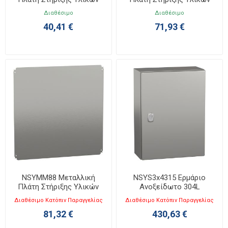
700x500
800x600
Διαθέσιμο
Διαθέσιμο
40,41 €
71,93 €
NSYMM88 Μεταλλική
NSYS3x4315 Ερμάριο
Πλάτη Στήριξης Υλικών
Ανοξείδωτο 304L
Υ800XΠ800
Υ400xΠ300xΒ150mm IP66
Διαθέσιμο Κατόπιν Παραγγελίας
Διαθέσιμο Κατόπιν Παραγγελίας
Spacial S3X
81,32 €
430,63 €