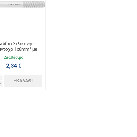
λώδιο Σιλικόνης
άντοχο 1x6mm² με
λομέταξο Λευκό
Διαθέσιμο
2,34 €
i
+ΚΑΛΆΘΙ
h