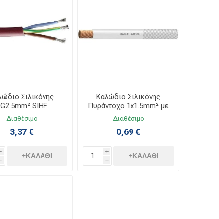
λώδιο Σιλικόνης
Καλώδιο Σιλικόνης
3G2.5mm² SIHF
Πυράντοχο 1x1.5mm² με
Υαλομέταξο Λευκό
Διαθέσιμο
Διαθέσιμο
3,37 €
0,69 €
i
i
+ΚΑΛΆΘΙ
+ΚΑΛΆΘΙ
h
h