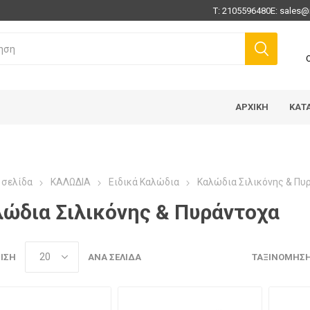
Τ:
2105596480
E:
sales@
ΑΡΧΙΚΉ
ΚΑΤ
 σελίδα
ΚΑΛΩΔΙΑ
Ειδικά Καλώδια
Καλώδια Σιλικόνης & Πυ
ώδια Σιλικόνης & Πυράντοχα
ΙΣΗ
ΑΝΆ ΣΕΛΊΔΑ
ΤΑΞΙΝΌΜΗΣ