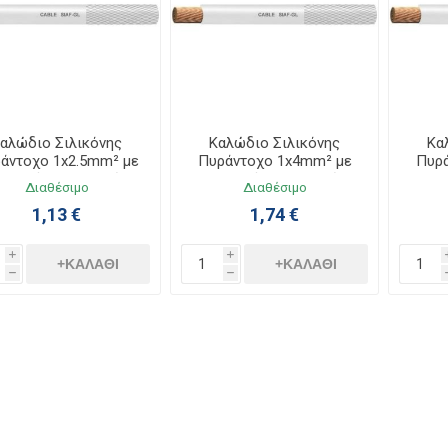
αλώδιο Σιλικόνης
Καλώδιο Σιλικόνης
Κα
άντοχο 1x2.5mm² με
Πυράντοχο 1x4mm² με
Πυρ
Υαλομέταξο Λευκό
Υαλομέταξο Λευκό
Υα
Διαθέσιμο
Διαθέσιμο
1,13 €
1,74 €
i
i
+ΚΑΛΆΘΙ
+ΚΑΛΆΘΙ
h
h