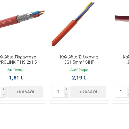
αλώδιο Πυράντοχο
Καλώδιο Σιλικόνης
Κα
YROLINK F HS 2x1.5
3G1.5mm² SIHF
120 FE180 με Διπλή
Διαθέσιμο
Διαθέσιμο
Θωράκιση 100m
1,81 €
2,19 €
i
i
+ΚΑΛΆΘΙ
+ΚΑΛΆΘΙ
h
h