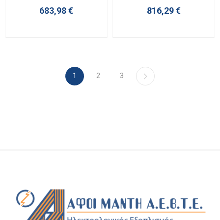
683,98 €
816,29 €
1
2
3