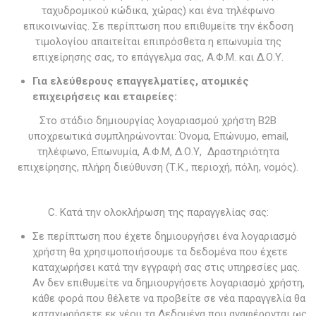
ταχυδρομικού κώδικα, χώρας) και ένα τηλέφωνο
επικοινωνίας. Σε περίπτωση που επιθυμείτε την έκδοση
τιμολογίου απαιτείται επιπρόσθετα η επωνυμία της
επιχείρησης σας, το επάγγελμα σας, Α.Φ.Μ. και Δ.Ο.Υ.
Για ελεύθερους επαγγελματίες, ατομικές
επιχειρήσεις και εταιρείες:
Στο στάδιο δημιουργίας λογαριασμού χρήστη B2B
υποχρεωτικά συμπληρώνονται: Όνομα, Επώνυμο, email,
τηλέφωνο, Επωνυμία, Α.Φ.Μ, Δ.Ο.Υ, Δραστηριότητα
επιχείρησης, πλήρη διεύθυνση (Τ.Κ., περιοχή, πόλη, νομός).
C. Κατά την ολοκλήρωση της παραγγελίας σας:
Σε περίπτωση που έχετε δημιουργήσει ένα λογαριασμό
χρήστη θα χρησιμοποιήσουμε τα δεδομένα που έχετε
καταχωρήσει κατά την εγγραφή σας στις υπηρεσίες μας.
Αν δεν επιθυμείτε να δημιουργήσετε λογαριασμό χρήστη,
κάθε φορά που θέλετε να προβείτε σε νέα παραγγελία θα
καταχωρήσετε εκ νέου τα Δεδομένα που αναφέρονται ως