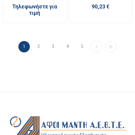
Τηλεφωνήστε για
90,23 €
τιμή
1
2
3
4
5