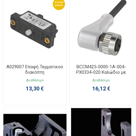
STOCK
HOUSE
A029007 Επαφή Τερματικού
BCCM425-0000-1A-004-
διακόπτη
PX0334-020 Καλώδιο με
Βύσμα M12/3P Γωνιακό
Διαθέσιμο
Διαθέσιμο
Θηλυκό 2m
13,30 €
16,12 €