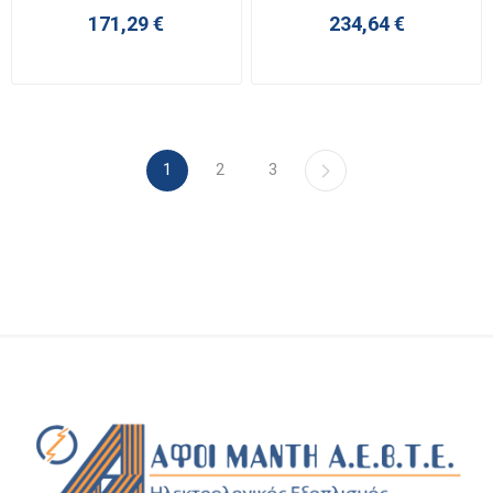
171,29 €
234,64 €
1
2
3