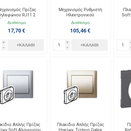
ηχανισμός Πρίζας
Μηχανισμός Ρυθμιστή
Πλα
Τηλεφώνου RJ11 2
Ηλεκτρονικού
Soft
δων Χωνευτός Galea
Μετασχηματιστή
Διαθέσιμο
Διαθέσιμο
Life 775939
Χωνευτός Galea Life
17,70 €
105,46 €
775903
i
i
+ΚΑΛΆΘΙ
+ΚΑΛΆΘΙ
h
h
κίδιο Απλής Πρίζας
Πλακίδιο Απλής Πρίζας
Π
ίων Soft Αλουμινίου
Ηχείων, Τιτάνιο Galea
Χρή