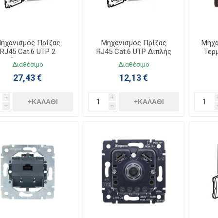
ηχανισμός Πρίζας
Μηχανισμός Πρίζας
Μηχα
RJ45 Cat.6 UTP 2
RJ45 Cat.6 UTP Διπλής
Τερ
Εξόδων Galea Life
Χωνευτός Galea Life
Ga
Διαθέσιμο
Διαθέσιμο
775823
775830
27,43 €
12,13 €
i
i
+ΚΑΛΆΘΙ
+ΚΑΛΆΘΙ
h
h