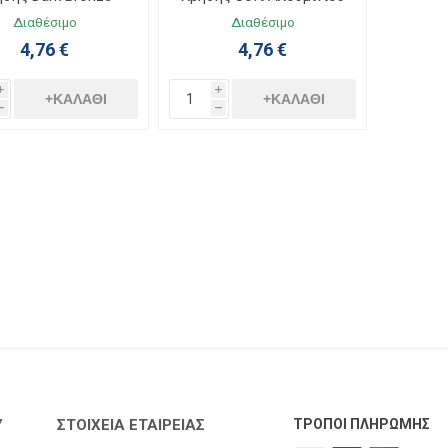
lea Life 771219
Galea Life 771319
Διαθέσιμο
Διαθέσιμο
4,76 €
4,76 €
i
i
+ΚΑΛΆΘΙ
+ΚΑΛΆΘΙ
h
h
Υ
ΣΤΟΙΧΕΊΑ ΕΤΑΙΡΕΊΑΣ
ΤΡΌΠΟΙ ΠΛΗΡΩΜΉΣ