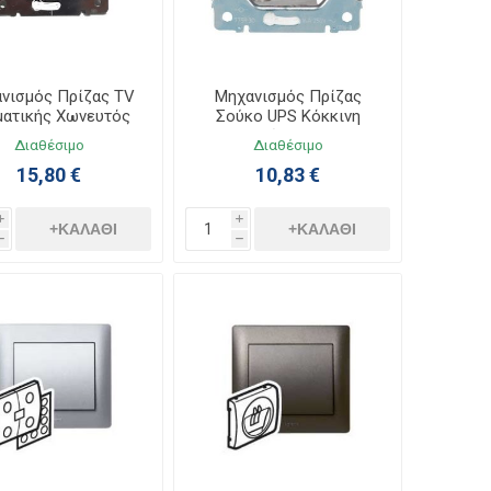
νισμός Πρίζας TV
Μηχανισμός Πρίζας
ματικής Χωνευτός
Σούκο UPS Κόκκινη
lea Life 775966
Χωνευτός Galea Life
Διαθέσιμο
Διαθέσιμο
775930
15,80 €
10,83 €
i
i
+ΚΑΛΆΘΙ
+ΚΑΛΆΘΙ
h
h