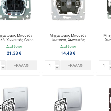
χανισμός Μπουτόν
Μηχανισμός Μπουτόν
Μηχ
πλό, Χωνευτός Galea
Φωτεινό, Χωνευτός
Χων
Life 775818
Galea Life 775813
Διαθέσιμο
Διαθέσιμο
21,33 €
14,48 €
i
i
+ΚΑΛΆΘΙ
+ΚΑΛΆΘΙ
h
h