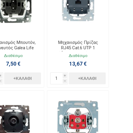
ανισμός Μπουτόν,
Μηχανισμός Πρίζας
ευτός Galea Life
RJ45 Cat.6 UTP 1
775811
Εξόδου Χωνευτός Galea
Διαθέσιμο
Διαθέσιμο
Life 775847
7,50 €
13,67 €
i
i
+ΚΑΛΆΘΙ
+ΚΑΛΆΘΙ
h
h