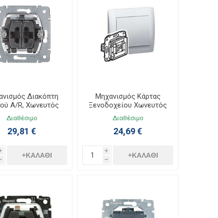
ανισμός Διακόπτη
Μηχανισμός Κάρτας
ού A/R, Χωνευτός
Ξενοδοχείου Χωνευτός
lea Life 775808
Galea Life 775954
Διαθέσιμο
Διαθέσιμο
29,81 €
24,69 €
i
i
+ΚΑΛΆΘΙ
+ΚΑΛΆΘΙ
h
h