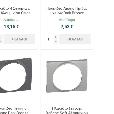
κίδιο 4 Σεναρίων,
Πλακίδιο Απλής Πρίζας
 Αλουμινίου Galea
Ηχείων Dark Bronze
Life 771393
Galea Life 771200
Διαθέσιμο
Διαθέσιμο
13,15 €
7,53 €
i
i
+ΚΑΛΆΘΙ
+ΚΑΛΆΘΙ
h
h
λακίδιο Γενικής
Πλακίδιο Γενικής
σης Dark Bronze
Χρήσης Soft Αλουμινίου