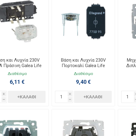
ση και Λυχνία 230V
Βάση και Λυχνία 230V
Μηχ
 Πράσινη Galea Life
Πορτοκαλί Galea Life
Διπλ
775893
775895
Ga
Διαθέσιμο
Διαθέσιμο
6,11 €
9,40 €
i
i
+ΚΑΛΆΘΙ
+ΚΑΛΆΘΙ
h
h