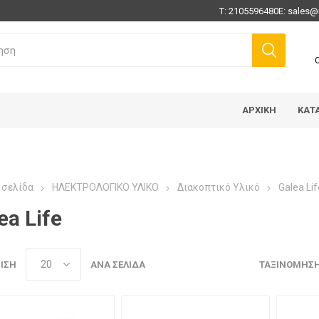
Τ:
2105596480
E:
sales@
ΑΡΧΙΚΉ
ΚΑΤ
 σελίδα
ΗΛΕΚΤΡΟΛΟΓΙΚΟ ΥΛΙΚΟ
Διακοπτικό Υλικό
Galea Lif
ea Life
ΙΣΗ
ΑΝΆ ΣΕΛΊΔΑ
ΤΑΞΙΝΌΜΗΣ