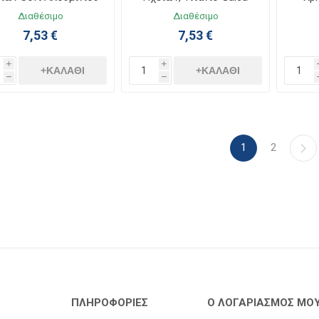
Galea Life 771300
Life 771400
Ga
Διαθέσιμο
Διαθέσιμο
7,53 €
7,53 €
i
i
+ΚΑΛΆΘΙ
+ΚΑΛΆΘΙ
h
h
1
2
ΠΛΗΡΟΦΟΡΊΕΣ
Ο ΛΟΓΑΡΙΑΣΜΌΣ ΜΟ