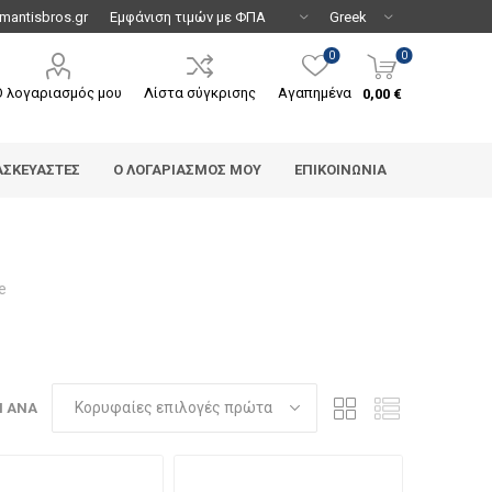
mantisbros.gr
0
0
Ο λογαριασμός μου
Λίστα σύγκρισης
Αγαπημένα
0,00 €
ΑΣΚΕΥΑΣΤΈΣ
Ο ΛΟΓΑΡΙΑΣΜΌΣ ΜΟΥ
ΕΠΙΚΟΙΝΩΝΊΑ
e
Η ΑΝΆ