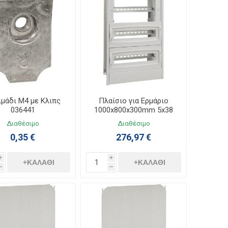
ιμάδι Μ4 με Κλιπς
Πλαίσιο για Ερμάριο
036441
1000x800x300mm 5x38
036109
Διαθέσιμο
Διαθέσιμο
0,35 €
276,97 €
i
i
+ΚΑΛΆΘΙ
+ΚΑΛΆΘΙ
h
h