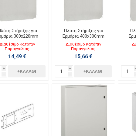
λάτη Στήριξης για
Πλάτη Στήριξης για
Πλ
ρμάρια 300x220mm
Ερμάρια 400x300mm
Ερ
036049
036052
Διαθέσιμο Κατόπιν
Διαθέσιμο Κατόπιν
Δι
Παραγγελίας
Παραγγελίας
14,49 €
15,66 €
i
i
+ΚΑΛΆΘΙ
+ΚΑΛΆΘΙ
h
h