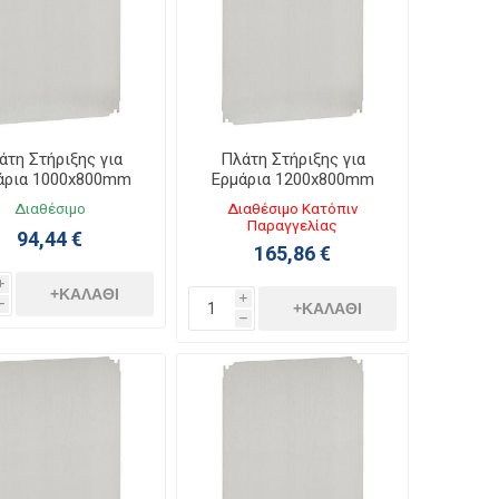
άτη Στήριξης για
Πλάτη Στήριξης για
άρια 1000x800mm
Ερμάρια 1200x800mm
036061
036064
Διαθέσιμο
Διαθέσιμο Κατόπιν
Παραγγελίας
94,44 €
165,86 €
i
+ΚΑΛΆΘΙ
i
h
+ΚΑΛΆΘΙ
h