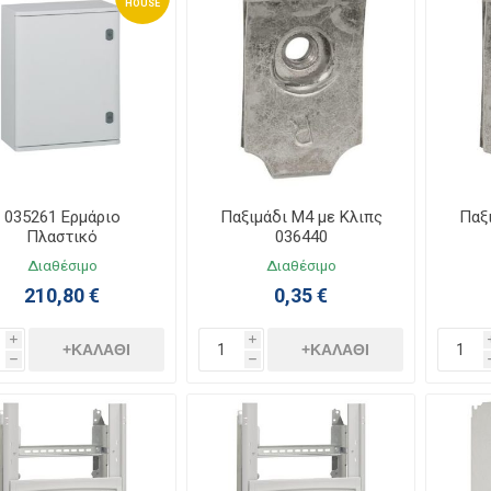
HOUSE
035261 Ερμάριο
Παξιμάδι Μ4 με Κλιπς
Παξ
Πλαστικό
036440
28ΧΠ618ΧΒ300 IP65
Διαθέσιμο
Διαθέσιμο
0Marina Χωρίς Πλάτη
210,80 €
0,35 €
i
i
+ΚΑΛΆΘΙ
+ΚΑΛΆΘΙ
h
h