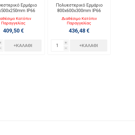
εστερικό Ερμάριο
Πολυεστερικό Ερμάριο
x500x250mm IP66
800x600x300mm IP66
Marina 036256
Marina 036261
αθέσιμο Κατόπιν
Διαθέσιμο Κατόπιν
Παραγγελίας
Παραγγελίας
409,50 €
436,48 €
i
i
+ΚΑΛΆΘΙ
+ΚΑΛΆΘΙ
h
h