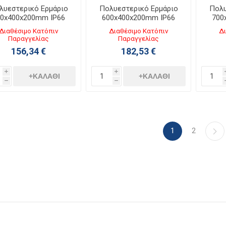
λυεστερικό Ερμάριο
Πολυεστερικό Ερμάριο
Πολυ
00x400x200mm IP66
600x400x200mm IP66
700
Marina 036252
Marina 036255
Διαθέσιμο Κατόπιν
Διαθέσιμο Κατόπιν
Δι
Παραγγελίας
Παραγγελίας
156,34 €
182,53 €
i
i
+ΚΑΛΆΘΙ
+ΚΑΛΆΘΙ
h
h
1
2