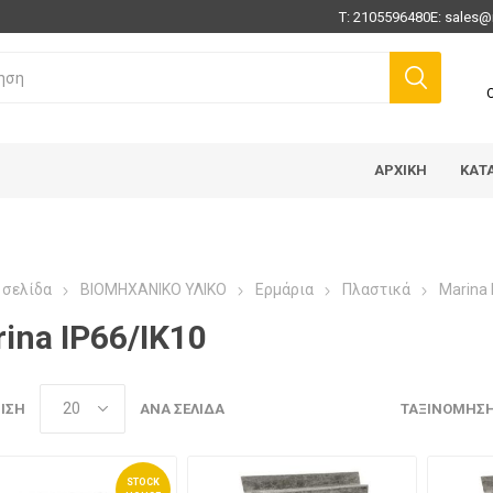
Τ:
2105596480
E:
sales@
ΑΡΧΙΚΉ
ΚΑΤ
 σελίδα
ΒΙΟΜΗΧΑΝΙΚΟ ΥΛΙΚΟ
Ερμάρια
Πλαστικά
Marina 
ina IP66/IK10
ΙΣΗ
ΑΝΆ ΣΕΛΊΔΑ
ΤΑΞΙΝΌΜΗΣ
STOCK