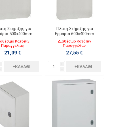
άτη Στήριξης για
Πλάτη Στήριξης για
μάρια 500x400mm
Ερμάρια 600x400mm
036055
036056
αθέσιμο Κατόπιν
Διαθέσιμο Κατόπιν
Παραγγελίας
Παραγγελίας
21,09 €
27,55 €
i
i
+ΚΑΛΆΘΙ
+ΚΑΛΆΘΙ
h
h