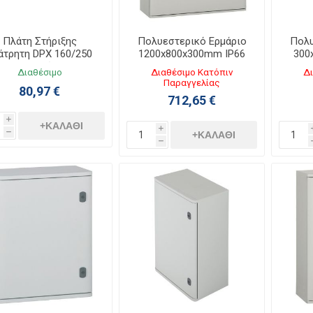
Πλάτη Στήριξης
Πολυεστερικό Ερμάριο
Πολυ
άτρητη DPX 160/250
1200x800x300mm IP66
300
για Ερμάριο
Marina 036264
Διαθέσιμο
Διαθέσιμο Κατόπιν
Δι
1000/1200x800mm
Παραγγελίας
80,97 €
036045
712,65 €
i
+ΚΑΛΆΘΙ
i
h
+ΚΑΛΆΘΙ
h