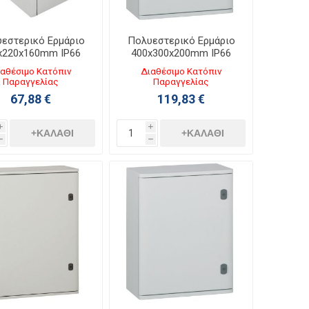
εστερικό Ερμάριο
Πολυεστερικό Ερμάριο
x220x160mm IP66
400x300x200mm IP66
Marina 036250
Marina 036251
αθέσιμο Κατόπιν
Διαθέσιμο Κατόπιν
Παραγγελίας
Παραγγελίας
67,88 €
119,83 €
i
i
+ΚΑΛΆΘΙ
+ΚΑΛΆΘΙ
h
h