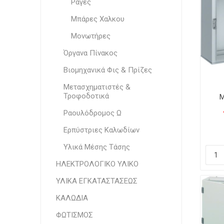
Ράγες
Μπάρες Χαλκου
Μονωτήρες
Όργανα Πίνακος
Βιομηχανικά Φις & Πρίζες
Μετασχηματιστές &
Τροφοδοτικά
Μ
Π
Ραουλόδρομος Ω
Αδ
Ερπύστριες Καλωδίων
Υλικά Μέσης Τάσης
ΗΛΕΚΤΡΟΛΟΓΙΚΟ ΥΛΙΚΟ
ΥΛΙΚΑ ΕΓΚΑΤΑΣΤΑΣΕΩΣ
ΚΑΛΩΔΙΑ
ΦΩΤΙΣΜΟΣ