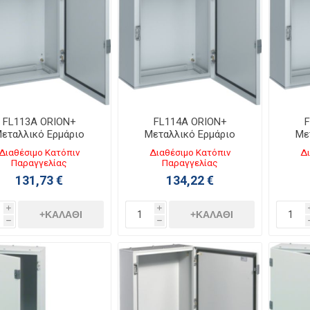
FL113A ORION+
FL114A ORION+
F
εταλλικό Ερμάριο
Μεταλλικό Ερμάριο
Με
500ΧΥ500ΧΒ200 με
Π400ΧΥ600ΧΒ200 με
Π40
Διαθέσιμο Κατόπιν
Διαθέσιμο Κατόπιν
Δι
ιάφανη Πόρτα IP65
Αδιάφανη Πόρτα IP65
Αδι
Παραγγελίας
Παραγγελίας
131,73 €
134,22 €
i
i
+ΚΑΛΆΘΙ
+ΚΑΛΆΘΙ
h
h