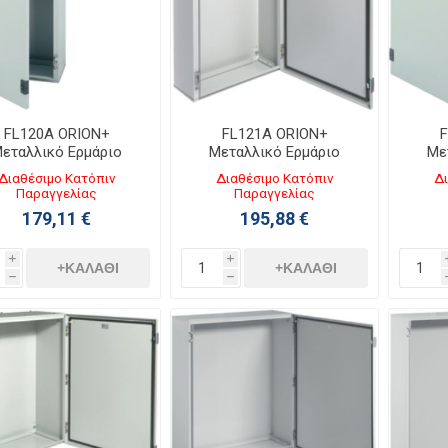
FL120A ORION+
FL121A ORION+
F
εταλλικό Ερμάριο
Μεταλλικό Ερμάριο
Με
500ΧΥ650ΧΒ250 με
Π500ΧΥ800ΧΒ200 με
Π50
Διαθέσιμο Κατόπιν
Διαθέσιμο Κατόπιν
Δι
ιάφανη Πόρτα IP65
Αδιάφανη Πόρτα IP65
Αδι
Παραγγελίας
Παραγγελίας
179,11 €
195,88 €
i
i
+ΚΑΛΆΘΙ
+ΚΑΛΆΘΙ
h
h