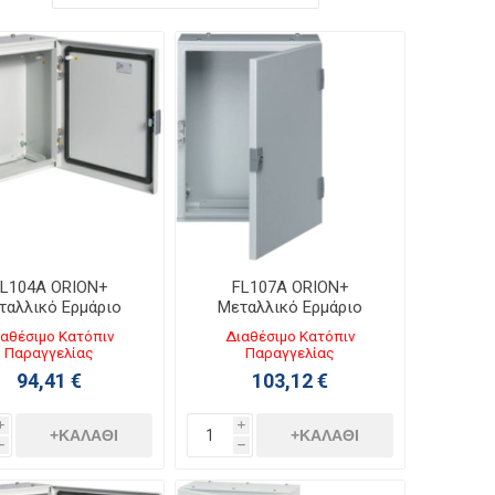
L104A ORION+
FL107A ORION+
ταλλικό Ερμάριο
Μεταλλικό Ερμάριο
0ΧΥ350ΧΒ160 με
Π300ΧΥ400ΧΒ200 με
αθέσιμο Κατόπιν
Διαθέσιμο Κατόπιν
άφανη Πόρτα IP65
Αδιάφανη Πόρτα IP65
Παραγγελίας
Παραγγελίας
94,41 €
103,12 €
i
i
+ΚΑΛΆΘΙ
+ΚΑΛΆΘΙ
h
h