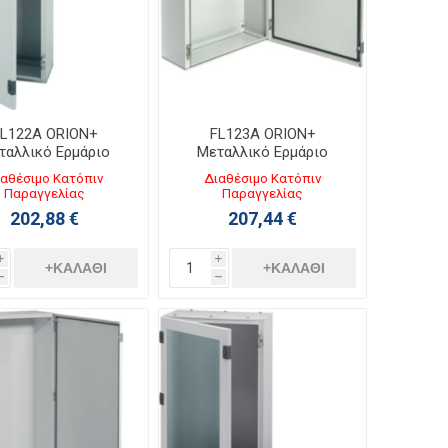
L122A ORION+
FL123A ORION+
ταλλικό Ερμάριο
Μεταλλικό Ερμάριο
0ΧΥ800ΧΒ250 με
Π600ΧΥ800ΧΒ250 με
αθέσιμο Κατόπιν
Διαθέσιμο Κατόπιν
άφανη Πόρτα IP65
Αδιάφανη Πόρτα IP65
Παραγγελίας
Παραγγελίας
202,88 €
207,44 €
i
i
+ΚΑΛΆΘΙ
+ΚΑΛΆΘΙ
h
h