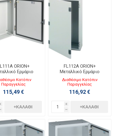
L111A ORION+
FL112A ORION+
ταλλικό Ερμάριο
Μεταλλικό Ερμάριο
0ΧΥ500ΧΒ160 με
Π400ΧΥ500ΧΒ200 με
αθέσιμο Κατόπιν
Διαθέσιμο Κατόπιν
άφανη Πόρτα IP65
Αδιάφανη Πόρτα IP65
Παραγγελίας
Παραγγελίας
115,49 €
116,92 €
i
i
+ΚΑΛΆΘΙ
+ΚΑΛΆΘΙ
h
h