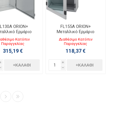
L130A ORION+
FL155A ORION+
ταλλικό Ερμάριο
Μεταλλικό Ερμάριο
0ΧΥ1250ΧΒ300 με
Π300ΧΥ350ΧΒ200 με
αθέσιμο Κατόπιν
Διαθέσιμο Κατόπιν
άφανη Πόρτα IP65
Διάφανη Πόρτα IP65
Παραγγελίας
Παραγγελίας
315,19 €
118,37 €
i
i
+ΚΑΛΆΘΙ
+ΚΑΛΆΘΙ
h
h