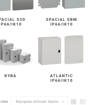
PACIAL S3D
SPACIAL SBM
IP66/IK10
IP66/IK10
ΚΥΒΑ
ATLANTIC
IP66/IK10
Η ΑΝΆ