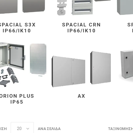
SPACIAL S3X
SPACIAL CRN
S
IP66/IK10
IP66/IK10
ORION PLUS
AX
IP65
ΙΣΗ
ΑΝΆ ΣΕΛΊΔΑ
ΤΑΞΙΝΌΜΗΣ