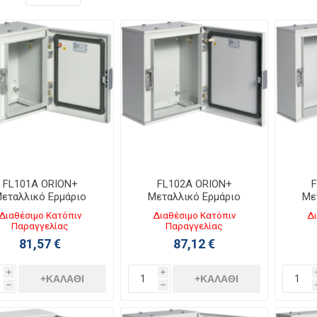
FL101A ORION+
FL102A ORION+
F
εταλλικό Ερμάριο
Μεταλλικό Ερμάριο
Με
200ΧΥ250ΧΒ160 με
Π250ΧΥ300ΧΒ160 με
Π30
Διαθέσιμο Κατόπιν
Διαθέσιμο Κατόπιν
Δι
ιάφανη Πόρτα IP65
Αδιάφανη Πόρτα IP65
Αδι
Παραγγελίας
Παραγγελίας
81,57 €
87,12 €
i
i
+ΚΑΛΆΘΙ
+ΚΑΛΆΘΙ
h
h