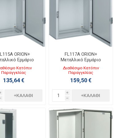
L115A ORION+
FL117A ORION+
ταλλικό Ερμάριο
Μεταλλικό Ερμάριο
0ΧΥ600ΧΒ250 με
Π400ΧΥ650ΧΒ250 με
αθέσιμο Κατόπιν
Διαθέσιμο Κατόπιν
άφανη Πόρτα IP65
Αδιάφανη Πόρτα IP65
Παραγγελίας
Παραγγελίας
135,64 €
159,50 €
i
i
+ΚΑΛΆΘΙ
+ΚΑΛΆΘΙ
h
h