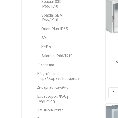
Spacial S3D
IP66/IK10
Spacial SBM
IP66/IK10
Orion Plus IP65
AX
ΚΥΒΑ
Atlantic IP66/IK10
Μ
Πλαστικά
Π
Αδ
Εξαρτήματα-
Παρελκόμενα Ερμαρίων
Διατρητα Κανάλια
Εξαερισμός Ψύξη
Θέρμανση
Στυπιοθλίπτες