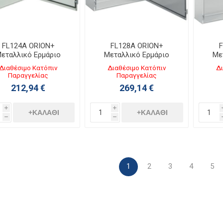
FL124A ORION+
FL128A ORION+
F
εταλλικό Ερμάριο
Μεταλλικό Ερμάριο
Με
600ΧΥ800ΧΒ300 με
Π800ΧΥ950ΧΒ300 με
Π80
Διαθέσιμο Κατόπιν
Διαθέσιμο Κατόπιν
Δι
ιάφανη Πόρτα IP65
Αδιάφανη Πόρτα IP65
Αδι
Παραγγελίας
Παραγγελίας
212,94 €
269,14 €
i
i
+ΚΑΛΆΘΙ
+ΚΑΛΆΘΙ
h
h
1
2
3
4
5