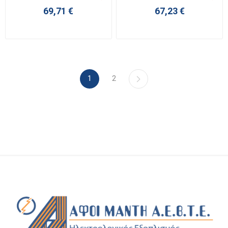
69,71 €
67,23 €
1
2