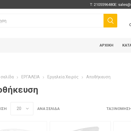
Τ:
2105596480
E:
sales@
ΑΡΧΙΚΉ
ΚΑΤ
 σελίδα
ΕΡΓΑΛΕΙΑ
Εργαλεία Χειρός
Αποθήκευση
οθήκευση
ΙΣΗ
ΑΝΆ ΣΕΛΊΔΑ
ΤΑΞΙΝΌΜΗΣ