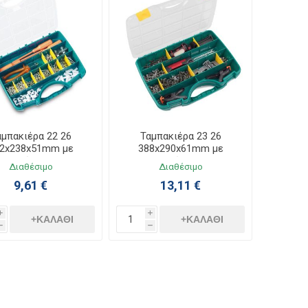
αμπακιέρα 22 26
Ταμπακιέρα 23 26
2x238x51mm με
388x290x61mm με
Χωρίσματα
Χωρίσματα
Διαθέσιμο
Διαθέσιμο
9,61 €
13,11 €
i
i
+ΚΑΛΆΘΙ
+ΚΑΛΆΘΙ
h
h