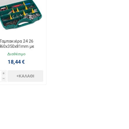
Ταμπακιέρα 24 26
460x350x81mm με
Χωρίσματα
Διαθέσιμο
18,44 €
i
+ΚΑΛΆΘΙ
h