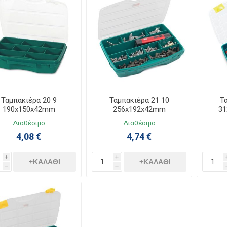
Ταμπακιέρα 20 9
Ταμπακιέρα 21 10
Τ
190x150x42mm
256x192x42mm
31
Διαθέσιμο
Διαθέσιμο
4,08 €
4,74 €
i
i
+ΚΑΛΆΘΙ
+ΚΑΛΆΘΙ
h
h